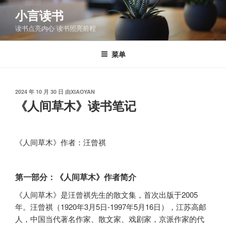
跳
小言读书
至
读书点亮内心 读书照亮前程
内
容
菜单
发
2024 年 10 月 30 日
由
XIAOYAN
布
《人间草木》读书笔记
于
《人间草木》作者：汪曾祺
第一部分：《人间草木》作者简介
《人间草木》是汪曾祺先生的散文集，首次出版于2005
年。汪曾祺（1920年3月5日-1997年5月16日），江苏高邮
人，中国当代著名作家、散文家、戏剧家，京派作家的代