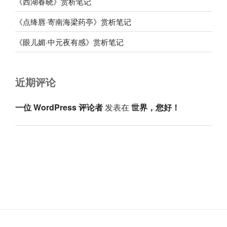
《西湖春晓》赏析笔记
《点绛唇·寄南海梁药亭》赏析笔记
《眼儿媚·中元夜有感》赏析笔记
近期评论
一位 WordPress 评论者
发表在
世界，您好！