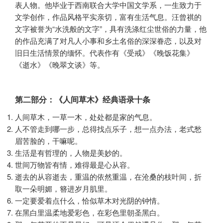
表人物。他毕业于西南联合大学中国文学系，一生致力于
文学创作，作品风格平实亲切，富有生活气息。汪曾祺的
文字被誉为“水洗般的文字”，具有洗涤红尘世俗的力量，他
的作品充满了对凡人小事和乡土名俗的深深眷恋，以及对
旧日生活情景的缅怀。代表作有《受戒》《晚饭花集》
《逝水》《晚翠文谈》等。
第二部分：《人间草木》经典语录十条
人间草木，一草一木，处处都是家的气息。
人不管走到哪一步，总得找点乐子，想一点办法，老式愁
眉苦脸的，干嘛呢。
生活是有哲理的，人物是美妙的。
世间万物皆有情，难得最是心从容。
逝去的从容逝去，重温的依然重温，在沧桑的枝叶间，折
取一朵明媚，簪进岁月肌里。
一定要爱着点什么，恰似草木对光阴的钟情。
在黑白里温柔地爱彩色，在彩色里朝圣黑白。