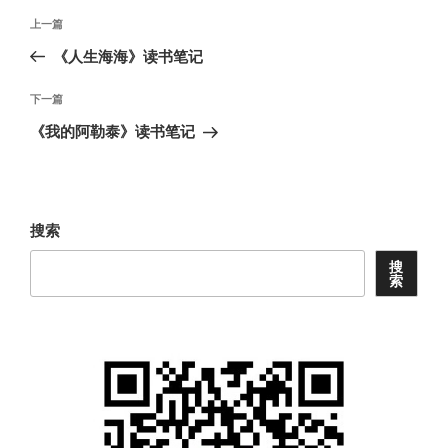
文
上
上一篇
章
一
《人生海海》读书笔记
导
篇
航
文
下
下一篇
章
一
《我的阿勒泰》读书笔记
篇
文
章
搜索
搜
索