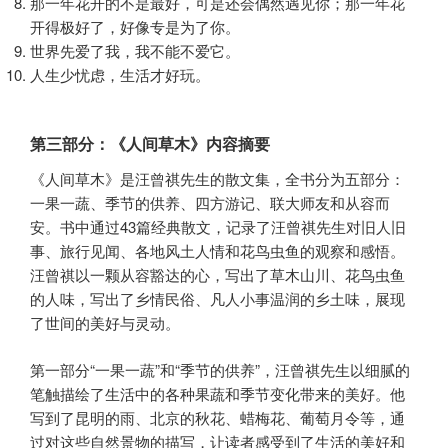
那一年花开的不是最好，可是还会偶然遇见你；那一年花
开得极好了，好像专是为了你。
世界先爱了我，我不能不爱它。
人生少忧虑，生活才好玩。
第三部分：《人间草木》内容摘要
《人间草木》是汪曾祺先生的散文集，全书分为五部分：
一果一蔬、季节的供养、四方游记、联大师友和从容而
安。书中通过43篇经典散文，记录了汪曾祺先生对旧人旧
事、旅行见闻、各地风土人情和花鸟虫鱼的观察和感悟。
汪曾祺以一颗从容豁达的心，写出了草木山川、花鸟虫鱼
的人味，写出了乡情民俗、凡人小事温润的乡土味，展现
了世间的美好与灵动。
第一部分“一果一蔬”和“季节的供养”，汪曾祺先生以细腻的
笔触描绘了生活中的各种果蔬和季节变化带来的美好。他
写到了昆明的雨、北京的秋花、蜡梅花、葡萄月令等，通
过对这些自然景物的描写，让读者感受到了生活的美好和