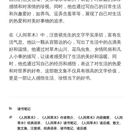
感情和对亲情的珍视。同时，他也通过写自己的日常生活
和兴趣爱好，如养鸟、逗弄含羞草等，展现了自己对生活
的热爱和对美好事物的追求。
在《人间草木》中，汪曾祺先生的文字平实亲切，富有生
活气息。他以一颗从容豁达的心，写出了生活中的点滴美
好和温情。他通过对草木山川、花鸟虫鱼、乡情民俗和凡
人小事的描写，让读者感受到了生活的美好和温暖。同
时，他也通过写自己的经历和感悟，表达了对生活的热爱
和对世界的好奇。这部散文集不仅具有很高的文学价值，
更是一部让人感悟生活、珍惜当下的好书。
分
读书笔记
类
标
《人间草木》
、
《人间草木》作者简介
、
《人间草木》内容摘要
、
《人间
签
草木》经典语录
、
《人间草木》读书笔记
、
《人间草木》读后感
、
散文
、
散文集
、
汪曾祺
、
经典语录
、
读书笔记
、
读后感