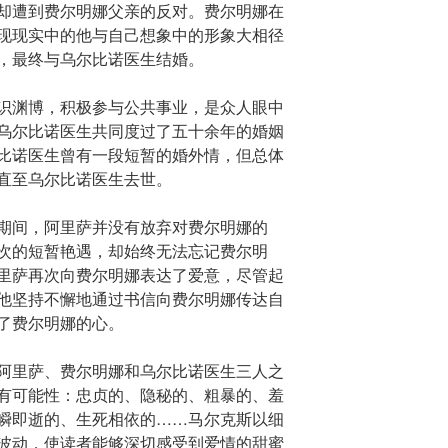
却遭到费尔明娜父亲的反对。费尔明娜在
现现实中的他与自己想象中的形象大相径
，最终与乌尔比诺医生结婚。
识渊博，积极参与公共事业，是众人眼中
乌尔比诺医生共同度过了五十余年的婚姻
比诺医生曾有一段短暂的婚外情，但总体
直至乌尔比诺医生去世。
期间，阿里萨并没有放弃对费尔明娜的
次的短暂艳遇，却始终无法忘记费尔明
里萨再次向费尔明娜表达了爱意，尽管起
他坚持不懈地通过书信向费尔明娜传达自
了费尔明娜的心。
阿里萨、费尔明娜和乌尔比诺医生三人之
有可能性：忠贞的、隐秘的、粗暴的、羞
瞬即逝的、生死相依的……马尔克斯以细
波动，使读者能够深切感受到爱情的甜蜜