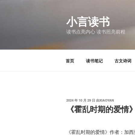
跳
至
小言读书
内
容
读书点亮内心 读书照亮前程
首页
读书笔记
古文诗词
发
2024 年 10 月 29 日
由
XIAOYAN
布
《霍乱时期的爱情
于
《霍乱时期的爱情》作者：加西