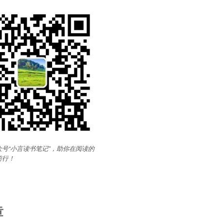
号“小言读书笔记”，助你在阅读的
前行
！
章