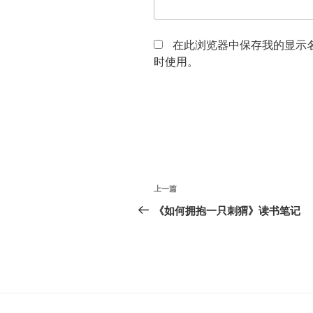
在此浏览器中保存我的显示
时使用。
文
上
上一篇
章
一
《如何拥抱一只刺猬》读书笔记
篇
导
文
航
章