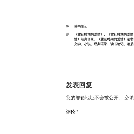
分
读书笔记
类
标
《霍乱时期的爱情》
、
《霍乱时期的爱情
签
情》经典语录
、
《霍乱时期的爱情》读书
文学
、
小说
、
经典语录
、
读书笔记
、
读后
发表回复
您的邮箱地址不会被公开。
必
评论
*