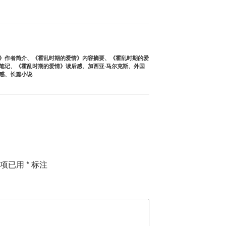
》作者简介
、
《霍乱时期的爱情》内容摘要
、
《霍乱时期的爱
笔记
、
《霍乱时期的爱情》读后感
、
加西亚·马尔克斯
、
外国
感
、
长篇小说
填项已用
*
标注