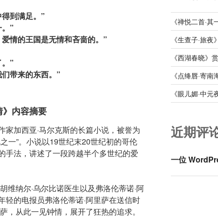
中得到满足。”
《禅悦二首·其
。”
，爱情的王国是无情和吝啬的。”
《生查子·旅夜
《西湖春晓》
。”
我们带来的东西。”
《点绛唇·寄南
《眼儿媚·中元
情》内容摘要
近期评
作家加西亚·马尔克斯的长篇小说，被誉为
之一”。小说以19世纪末20世纪初的哥伦
的手法，讲述了一段跨越半个多世纪的爱
一位 WordPr
胡维纳尔·乌尔比诺医生以及弗洛伦蒂诺·阿
年轻的电报员弗洛伦蒂诺·阿里萨在送信时
达萨，从此一见钟情，展开了狂热的追求。