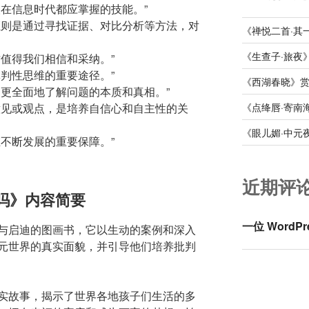
人在信息时代都应掌握的技能。”
证则是通过寻找证据、对比分析等方法，对
《禅悦二首·其
《生查子·旅夜
值得我们相信和采纳。”
判性思维的重要途径。”
《西湖春晓》
们更全面地了解问题的本质和真相。”
《点绛唇·寄南
意见或观点，是培养自信心和自主性的关
《眼儿媚·中元
不断发展的重要保障。”
近期评
吗》内容简要
一位 WordPr
与启迪的图画书，它以生动的案例和深入
元世界的真实面貌，并引导他们培养批判
实故事，揭示了世界各地孩子们生活的多