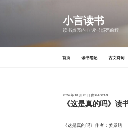
跳
至
小言读书
内
容
读书点亮内心 读书照亮前程
首页
读书笔记
古文诗词
发
2024 年 10 月 26 日
由
XIAOYAN
布
《这是真的吗》读
于
《这是真的吗》作者：姜景琇