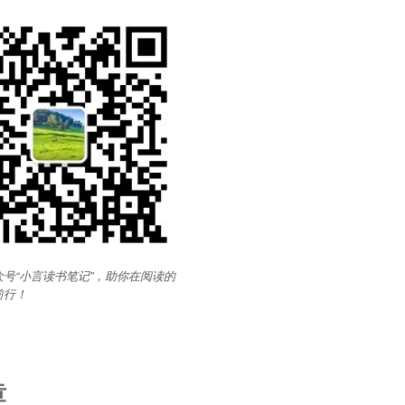
号“小言读书笔记”，助你在阅读的
前行
！
章