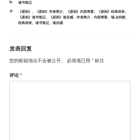
分
读书笔记
类
标
《原则》
、
《原则》作者简介
、
《原则》内容简要
、
《原则》经典语录
、
签
《原则》读书笔记
、
《原则》读后感
、
作者简介
、
内容简要
、
瑞·达利欧
、
经典语录
、
读书笔记
、
读后感
发表回复
您的邮箱地址不会被公开。
必填项已用
*
标注
评论
*