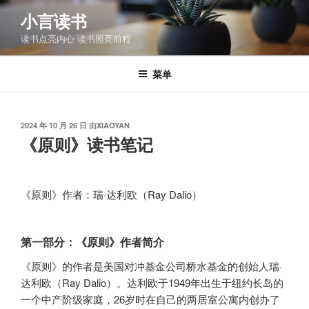
跳
小言读书
至
读书点亮内心 读书照亮前程
内
容
菜单
发
2024 年 10 月 26 日
由
XIAOYAN
布
《原则》读书笔记
于
《原则》作者：瑞·达利欧（Ray Dalio）
第一部分：《原则》作者简介
《原则》的作者是美国对冲基金公司桥水基金的创始人瑞·
达利欧（Ray Dalio）。达利欧于1949年出生于纽约长岛的
一个中产阶级家庭，26岁时在自己的两居室公寓内创办了