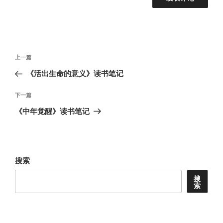
文
上
上一篇
章
一
《活出生命的意义》读书笔记
导
篇
航
文
下
下一篇
章
一
《中年觉醒》读书笔记
篇
文
章
搜索
搜
索