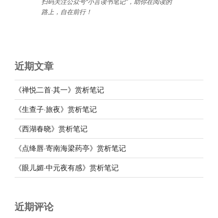
扫码关注公众号“小言读书笔记”，助你在阅读的
路上，自在前行
！
近期文章
《禅悦二首·其一》赏析笔记
《生查子·旅夜》赏析笔记
《西湖春晓》赏析笔记
《点绛唇·寄南海梁药亭》赏析笔记
《眼儿媚·中元夜有感》赏析笔记
近期评论