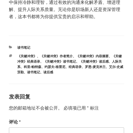
中保持冷静和理智，通过有效的沟通来化解矛盾、增进理
解、提升人际关系质量。无论你是职场新人还是资深管理
者，这本书都将为你提供宝贵的启示和帮助。
分
读书笔记
类
标
《关键冲突》
、
《关键冲突》作者简介
、
《关键冲突》内容摘要
、
《关键
签
冲突》经典语录
、
《关键冲突》读书笔记
、
《关键冲突》读后感
、
人际关
系
、
科里•帕特森
、
约瑟夫•格雷尼
、
经典语录
、
罗恩•麦克米兰
、
艾尔•史威
茨勒
、
读书笔记
、
读后感
发表回复
您的邮箱地址不会被公开。
必填项已用
*
标注
评论
*