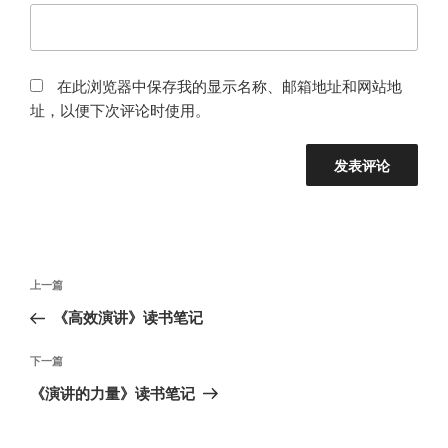
在此浏览器中保存我的显示名称、邮箱地址和网站地
址，以便下次评论时使用。
文
上
上一篇
章
一
《高效演讲》读书笔记
导
篇
航
文
下
下一篇
章
一
《演讲的力量》读书笔记
篇
文