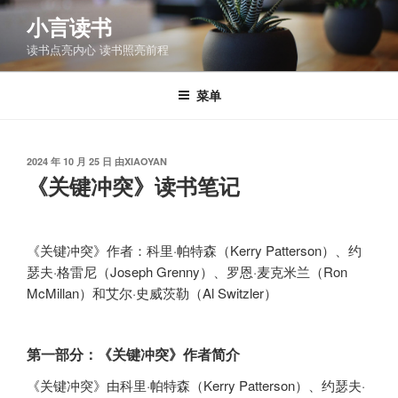
跳
小言读书
至
读书点亮内心 读书照亮前程
内
容
菜单
发
2024 年 10 月 25 日
由
XIAOYAN
布
《关键冲突》读书笔记
于
《关键冲突》作者：科里·帕特森（Kerry Patterson）、约
瑟夫·格雷尼（Joseph Grenny）、罗恩·麦克米兰（Ron
McMillan）和艾尔·史威茨勒（Al Switzler）
第一部分：《关键冲突》作者简介
《关键冲突》由科里·帕特森（Kerry Patterson）、约瑟夫·