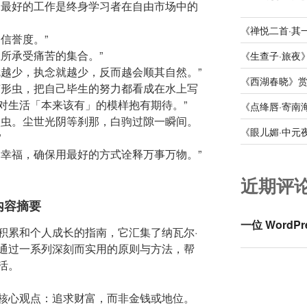
，最好的工作是终身学习者在自由市场中的
《禅悦二首·其
信誉度。”
所承受痛苦的集合。”
《生查子·旅夜
就越少，执念就越少，反而越会顺其自然。”
《西湖春晓》
变形虫，把自己毕生的努力都看成在水上写
对生活「本来该有」的模样抱有期待。”
《点绛唇·寄南
火虫。尘世光阴等刹那，白驹过隙一瞬间。
《眼儿媚·中元
”
的幸福，确保用最好的方式诠释万事万物。”
近期评
内容摘要
一位 WordPr
积累和个人成长的指南，它汇集了纳瓦尔·
通过一系列深刻而实用的原则与方法，帮
活。
核心观点：追求财富，而非金钱或地位。