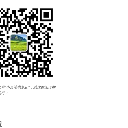
号“小言读书笔记”，助你在阅读的
前行
！
章