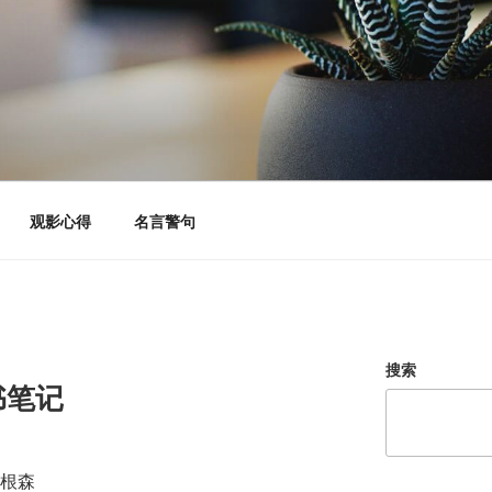
观影心得
名言警句
搜索
书笔记
乔根森