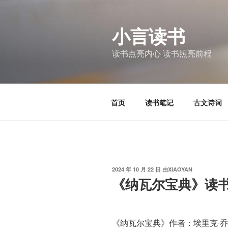
跳
至
小言读书
内
容
读书点亮内心 读书照亮前程
首页
读书笔记
古文诗词
发
2024 年 10 月 22 日
由
XIAOYAN
布
《纳瓦尔宝典》读
于
《纳瓦尔宝典》作者：埃里克·