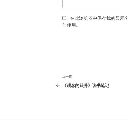
在此浏览器中保存我的显示
时使用。
文
上
上一篇
章
一
《观念的跃升》读书笔记
篇
导
文
航
章