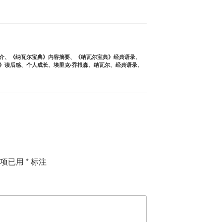
介
、
《纳瓦尔宝典》内容摘要
、
《纳瓦尔宝典》经典语录
、
》读后感
、
个人成长
、
埃里克•乔根森
、
纳瓦尔
、
经典语录
、
填项已用
*
标注