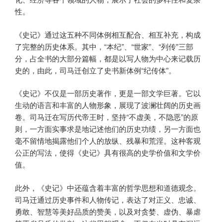
性。
《史记》通过这五种不同体例相互配合、相互补充，构成
了完整的历史体系。其中，“本纪”、“世家”、“列传”三部
分，占全书的大部分篇幅，都是以写人物为中心来记载历
史的，由此，司马迁创立了史书新体例“纪传体”。
《史记》不仅是一部历史著作，更是一部文学巨著。它以
生动的语言和丰富的人物形象，展现了波澜壮阔的历史画
卷。司马迁在写历代帝王时，坚持“不虚美，不隐恶”的原
则，一方面实事求是地记述他们的历史功绩，另一方面也
毫不留情地揭露他们个人的放纵、残暴和荒淫。这种客观
公正的写法，使得《史记》具有很高的史学价值和文学价
值。
此外，《史记》中还蕴含着丰富的哲学思想和道德观念。
司马迁通过历史事件和人物传记，表达了对正义、忠诚、
勇敢、智慧等美好品质的赞美，以及对贪婪、虚伪、暴虐