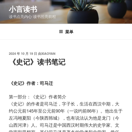
跳
小言读书
至
读书点亮内心 读书照亮前程
内
容
菜单
发
2024 年 10 月 19 日
由
XIAOYAN
布
《史记》读书笔记
于
《史记》作者：司马迁
第一部分：《史记》作者简介
《史记》的作者是司马迁，字子长，生活在西汉中期，大
约公元前145年至公元前90年（一说约前86年）。他出生于
左冯翊夏阳（今陕西韩城），也有说法认为他是龙门（今
山西河津）人。司马迁是中国西汉时期伟大的史学家、文
学家和思想家，其父司马谈是著名的学者和史学家，曾任