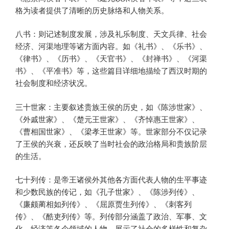
格为读者提供了清晰的历史脉络和人物关系。
八书：则记述制度发展，涉及礼乐制度、天文兵律、社会
经济、河渠地理等诸方面内容。如《礼书》、《乐书》、
《律书》、《历书》、《天官书》、《封禅书》、《河渠
书》、《平准书》等，这些篇目详细地描绘了西汉时期的
社会制度和经济状况。
三十世家：主要叙述贵族王侯的历史，如《陈涉世家》、
《外戚世家》、《楚元王世家》、《齐悼惠王世家》、
《曹相国世家》、《梁孝王世家》等。世家部分不仅记录
了王侯的兴衰，还反映了当时社会的政治格局和贵族阶层
的生活。
七十列传：是帝王诸侯外其他各方面代表人物的生平事迹
和少数民族的传记，如《孔子世家》、《陈涉列传》、
《廉颇蔺相如列传》、《屈原贾生列传》、《刺客列
传》、《酷吏列传》等。列传部分涵盖了政治、军事、文
化、经济等各个领域的人物，展示了社会的多样性和复杂