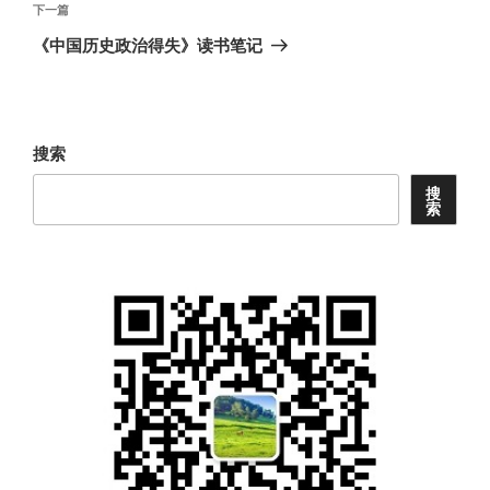
航
文
下
下一篇
章
一
《中国历史政治得失》读书笔记
篇
文
章
搜索
搜
索