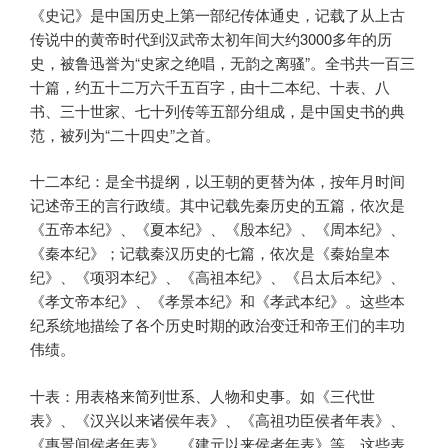
《史记》是中国历史上第一部纪传体通史，记载了从上古
传说中的黄帝时代到汉武帝太初年间大约3000多年的历
史，被鲁迅誉为“史家之绝唱，无韵之离骚”。全书共一百三
十篇，约五十二万六千五百字，由十二本纪、十表、八
书、三十世家、七十列传等五部分组成，是中国史书的典
范，被列为“二十四史”之首。
十二本纪：是全书提纲，以王朝的更替为体，按年月时间
记述帝王的言行政绩。其中记载先秦历史的五篇，依次是
《五帝本纪》、《夏本纪》、《殷本纪》、《周本纪》、
《秦本纪》；记载秦汉历史的七篇，依次是《秦始皇本
纪》、《项羽本纪》、《高祖本纪》、《吕太后本纪》、
《孝文帝本纪》、《孝景本纪》和《孝武本纪》。这些本
纪系统地描绘了各个历史时期的政治变迁和帝王们的丰功
伟绩。
十表：用表格来简列世系、人物和史事。如《三代世
表》、《汉兴以来诸侯年表》、《高祖功臣侯者年表》、
《惠景间侯者年表》、《建元以来侯者年表》等，这些表