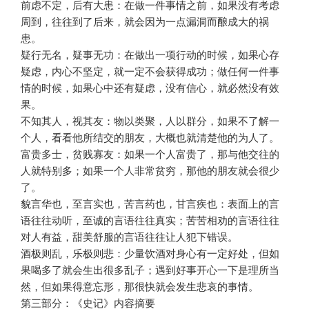
前虑不定，后有大患：在做一件事情之前，如果没有考虑
周到，往往到了后来，就会因为一点漏洞而酿成大的祸
患。
疑行无名，疑事无功：在做出一项行动的时候，如果心存
疑虑，内心不坚定，就一定不会获得成功；做任何一件事
情的时候，如果心中还有疑虑，没有信心，就必然没有效
果。
不知其人，视其友：物以类聚，人以群分，如果不了解一
个人，看看他所结交的朋友，大概也就清楚他的为人了。
富贵多士，贫贱寡友：如果一个人富贵了，那与他交往的
人就特别多；如果一个人非常贫穷，那他的朋友就会很少
了。
貌言华也，至言实也，苦言药也，甘言疾也：表面上的言
语往往动听，至诚的言语往往真实；苦苦相劝的言语往往
对人有益，甜美舒服的言语往往让人犯下错误。
酒极则乱，乐极则悲：少量饮酒对身心有一定好处，但如
果喝多了就会生出很多乱子；遇到好事开心一下是理所当
然，但如果得意忘形，那很快就会发生悲哀的事情。
第三部分：《史记》内容摘要