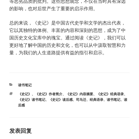
等恶劣品质的批判。这些思想观念，不仅在当时具有深远
的影响，也对后世产生了重要的启示作用。
总的来说，《史记》是中国古代史学和文学的杰出代表，
它以其独特的体例、丰富的内容和深刻的思想，成为了中
国历史文化宝库中的瑰宝。通过阅读《史记》，我们可以
更好地了解中国的历史和文化，也可以从中汲取智慧和力
量，为我们的人生道路提供有益的指引和启示。
分
读书笔记
类
标
《史记》
、
《史记》作者简介
、
《史记》内容摘要
、
《史记》经典语录
、
签
《史记》读书笔记
、
《史记》读后感
、
司马迁
、
经典语录
、
读书笔记
、
读
后感
发表回复