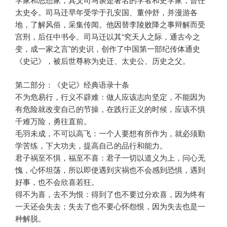
太史令。司马迁早年受学于孔安国、董仲舒，并漫游各
地，了解风俗，采集传闻。他因替李陵败降之事辩解而受
宫刑，后任中书令。司马迁以其“究天人之际，通古今之
变，成一家之言”的史识，创作了中国第一部纪传体通史
《史记》，被后世尊称为史迁、太史公、历史之父。
第二部分：《史记》经典语录十条
不为危易行，行义不辟难：做人应该志向坚定，不能因为
有危险就改变自己的节操，在践行正义的时候，应该不惧
千难万险，勇往直前。
毛羽未成，不可以高飞：一个人要想有所作为，就必须勤
学苦练，下大功夫，提高自己的品行和能力。
君子祸至不惧，福至不喜：君子一切以道义为上，问心无
愧，心怀坦荡，所以即使遇到灾祸也不会感到恐惧，遇到
好事，也不会欣喜若狂。
得不为喜，去不为恨：得到了也不要过分欢喜，因为终有
一天还会失去；失去了也不要心怀怨恨，因为失去也是一
种解脱。