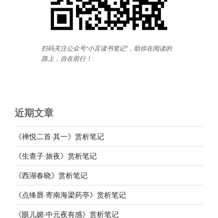
扫码关注公众号“小言读书笔记”，助你在阅读的
路上，自在前行
！
近期文章
《禅悦二首·其一》赏析笔记
《生查子·旅夜》赏析笔记
《西湖春晓》赏析笔记
《点绛唇·寄南海梁药亭》赏析笔记
《眼儿媚·中元夜有感》赏析笔记