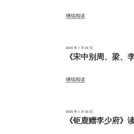
“《燕
继续阅读
歌
行
·
并
发
2025 年 1 月 26 日
序》
布
《宋中别周、梁、
于
读
书
笔
“《宋
继续阅读
记”
中
别
周、
梁、
发
2025 年 1 月 26 日
李
布
《钜鹿赠李少府》
于
三
子》