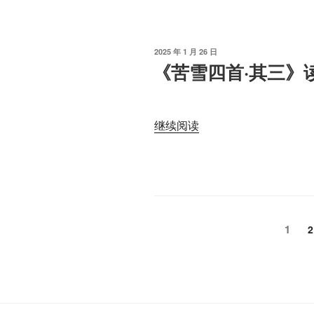
六
记”
少
府
发
2025 年 1 月 26 日
旅
布
《苦雪四首·其三》
于
宦
秋
中
“《苦
继续阅读
之
雪
作》
四
读
首
书
·
笔
其
记”
文
三》
页
1
2
读
章
书
导
笔
记”
航