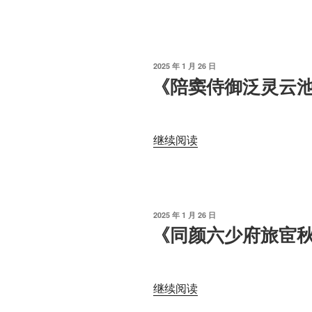
情
见
其
赠
二》
之
读
作》
发
2025 年 1 月 26 日
书
读
布
《陪窦侍御泛灵云
于
笔
书
记”
笔
记”
“《陪
继续阅读
窦
侍
御
泛
发
2025 年 1 月 26 日
灵
布
《同颜六少府旅宦
于
云
池》
读
“《同
继续阅读
书
颜
笔