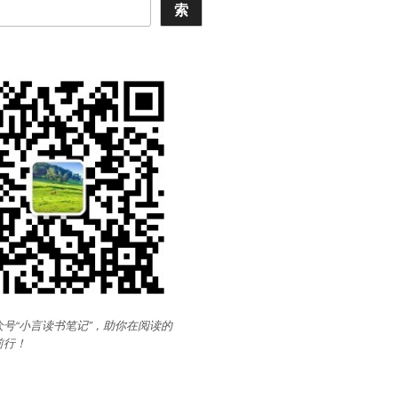
索
号“小言读书笔记”，助你在阅读的
前行
！