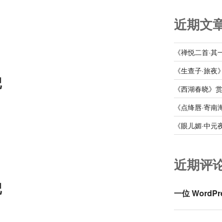
近期文
《禅悦二首·其
《生查子·旅夜
记
《西湖春晓》
《点绛唇·寄南
《眼儿媚·中元
近期评
记
一位 WordPr