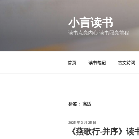
跳
至
小言读书
内
容
读书点亮内心 读书照亮前程
首页
读书笔记
古文诗词
标签：
高适
发
2025 年 3 月 25 日
布
《燕歌行·并序》读
于