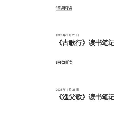
读
“《钜
继续阅读
书
鹿
笔
赠
记”
李
少
发
2025 年 1 月 26 日
府》
布
《古歌行》读书笔
于
读
书
笔
“《古
继续阅读
记”
歌
行》
读
书
发
2025 年 1 月 26 日
笔
布
《渔父歌》读书笔
于
记”