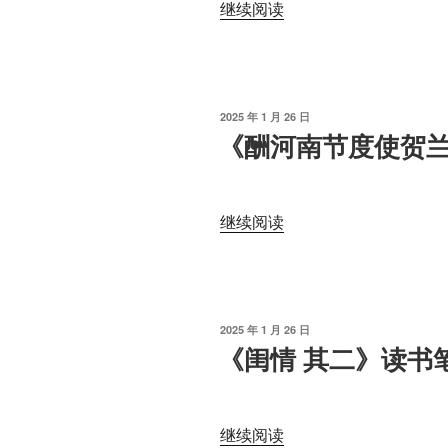
“《渔
继续阅读
父
歌》
读
书
发
2025 年 1 月 26 日
笔
布
《酬河南节度使贺
于
记”
“《酬
继续阅读
河
南
节
度
发
2025 年 1 月 26 日
使
布
《闺情 其二》读书
于
贺
兰
大
“《闺
继续阅读
夫