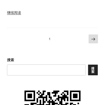
孤
南
雁》
行》
“《临
赏
赏
继续阅读
江
析
析
仙
笔
笔
·
记”
记”
清
文
下
页
1
明
一
章
前
页
导
一
航
日
搜索
种
海
搜
索
棠》
赏
析
笔
记”