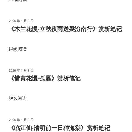
平
窗》
乐
赏
·
析
发
2026 年 1 月 9 日
布
弹
《木兰花慢·立秋夜雨送梁汾南行》赏析笔记
笔
于
琴
记”
峡
“《木
题
继续阅读
兰
壁》
花
赏
慢
析
发
2026 年 1 月 9 日
布
·
《惜黄花慢·孤雁》赏析笔记
笔
于
立
记”
秋
“《惜
夜
继续阅读
黄
雨
花
送
慢
梁
发
2026 年 1 月 9 日
布
·
《临江仙·清明前一日种海棠》赏析笔记
汾
于