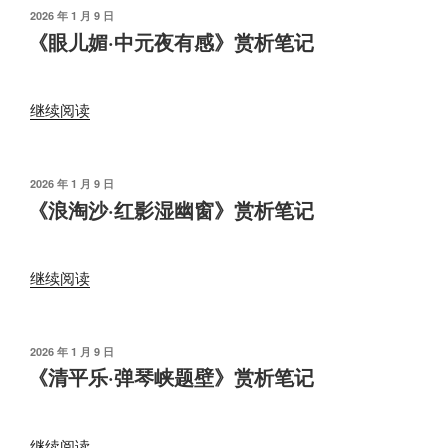
·
发
2026 年 1 月 9 日
布
寄
《眼儿媚·中元夜有感》赏析笔记
于
南
海
“《眼
梁
继续阅读
儿
药
媚
亭》
·
赏
发
2026 年 1 月 9 日
布
中
《浪淘沙·红影湿幽窗》赏析笔记
析
于
元
笔
夜
记”
“《浪
有
继续阅读
淘
感》
沙
赏
·
析
发
2026 年 1 月 9 日
布
红
《清平乐·弹琴峡题壁》赏析笔记
笔
于
影
记”
湿
“《清
幽
继续阅读