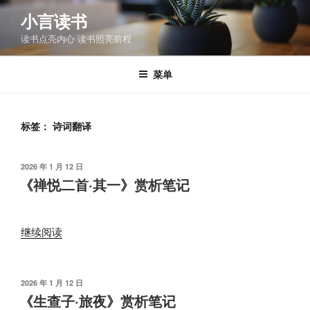
跳
小言读书
至
读书点亮内心 读书照亮前程
内
容
菜单
标签：
诗词翻译
发
2026 年 1 月 12 日
布
《禅悦二首·其一》赏析笔记
于
“《禅
继续阅读
悦
二
首
发
2026 年 1 月 12 日
布
·
《生查子·旅夜》赏析笔记
于