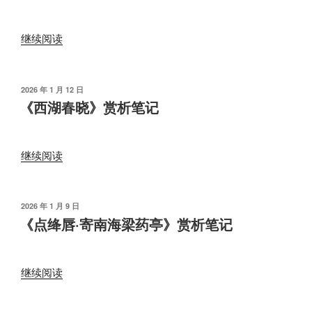
其
一》
“《生
赏
继续阅读
查
析
子
笔
·
记”
发
2026 年 1 月 12 日
布
旅
《西湖春晓》赏析笔记
于
夜》
赏
“《西
析
继续阅读
湖
笔
春
记”
晓》
发
2026 年 1 月 9 日
布
赏
《点绛唇·寄南海梁药亭》赏析笔记
于
析
笔
“《点
记”
继续阅读
绛
唇