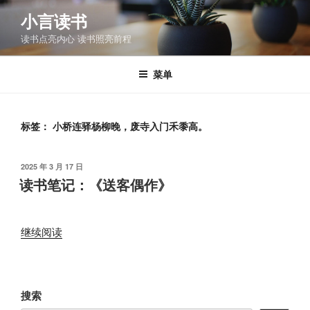
跳
小言读书
至
读书点亮内心 读书照亮前程
内
容
菜单
标签：
小桥连驿杨柳晚，废寺入门禾黍高。
发
2025 年 3 月 17 日
布
读书笔记：《送客偶作》
于
“读
继续阅读
书
笔
记：
搜索
《送