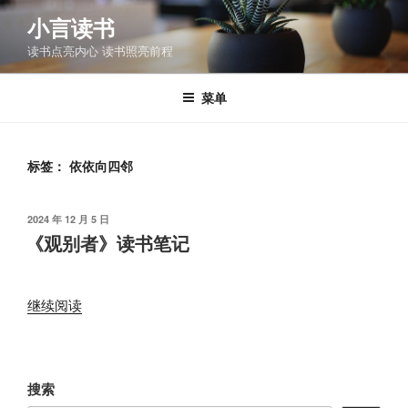
跳
小言读书
至
读书点亮内心 读书照亮前程
内
容
菜单
标签：
依依向四邻
发
2024 年 12 月 5 日
布
《观别者》读书笔记
于
“《观
继续阅读
别
者》
读
搜索
书