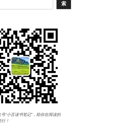
索
号“小言读书笔记”，助你在阅读的
前行
！