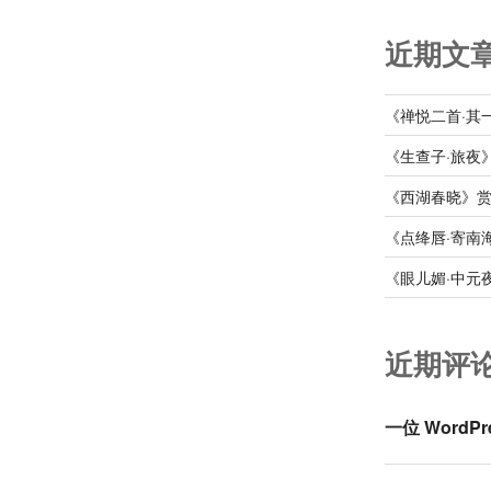
近期文
《禅悦二首·其
《生查子·旅夜
《西湖春晓》
《点绛唇·寄南
《眼儿媚·中元
近期评
一位 WordPr