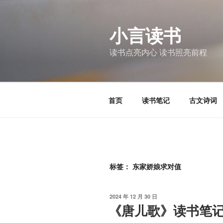
跳
至
小言读书
内
容
读书点亮内心 读书照亮前程
首页
读书笔记
古文诗词
标签：
东家娇娘求对值
发
2024 年 12 月 30 日
布
《唐儿歌》读书笔
于