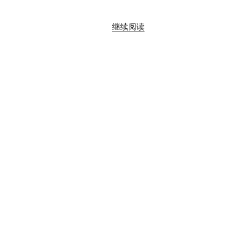
“《唐
继续阅读
儿
歌》
读
书
笔
记”