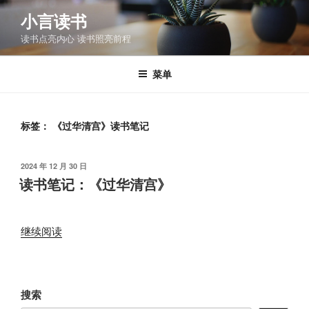
跳
小言读书
至
读书点亮内心 读书照亮前程
内
容
菜单
标签：
《过华清宫》读书笔记
发
2024 年 12 月 30 日
布
读书笔记：《过华清宫》
于
“读
继续阅读
书
笔
记：
搜索
《过