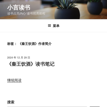
跳
小言读书
至
读书点亮内心 读书照亮前程
内
容
菜单
标签：
《秦王饮酒》作者简介
发
2024 年 12 月 29 日
布
《秦王饮酒》读书笔记
于
“《秦
继续阅读
王
饮
酒》
搜索
读