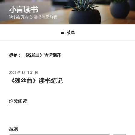
跳
小言读书
至
读书点亮内心 读书照亮前程
内
容
菜单
标签：
《残丝曲》诗词翻译
发
2024 年 12 月 31 日
布
《残丝曲》读书笔记
于
“《残
继续阅读
丝
曲》
读
搜索
书