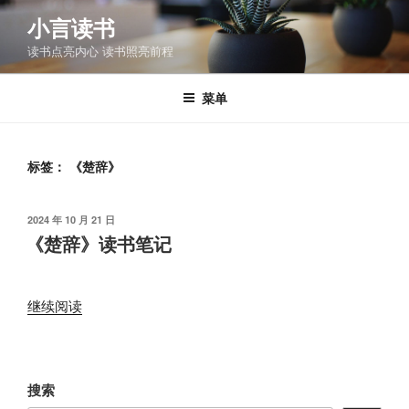
跳
小言读书
至
读书点亮内心 读书照亮前程
内
容
菜单
标签：
《楚辞》
发
2024 年 10 月 21 日
布
《楚辞》读书笔记
于
“《楚
继续阅读
辞》
读
书
搜索
笔