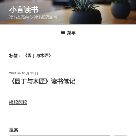
跳
小言读书
至
读书点亮内心 读书照亮前程
内
容
菜单
标签：
《园丁与木匠》
发
2024 年 10 月 21 日
布
《园丁与木匠》读书笔记
于
“《园
继续阅读
丁
与
木
搜索
匠》