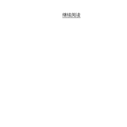
“《哭
继续阅读
柏
岩
和
尚》
读
书
笔
记”