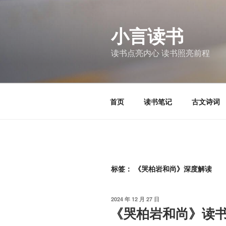
跳
至
小言读书
内
容
读书点亮内心 读书照亮前程
首页
读书笔记
古文诗词
标签：
《哭柏岩和尚》深度解读
发
2024 年 12 月 27 日
布
《哭柏岩和尚》读
于