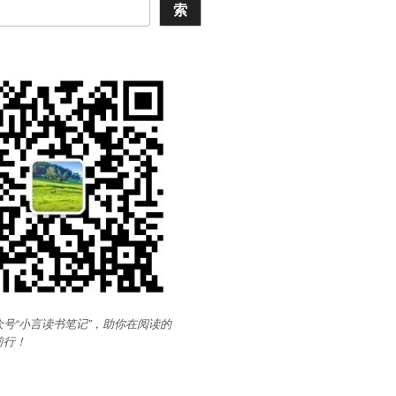
索
号“小言读书笔记”，助你在阅读的
前行
！