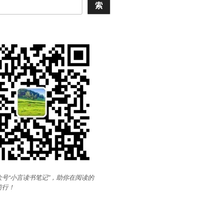
索
号“小言读书笔记”，助你在阅读的
前行
！