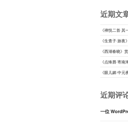
近期文
《禅悦二首·其
《生查子·旅夜
《西湖春晓》
《点绛唇·寄南
《眼儿媚·中元
近期评
一位 WordPr