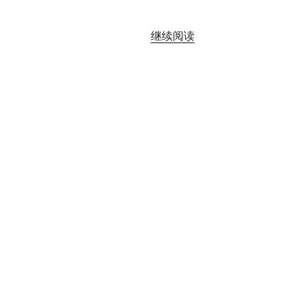
“《后
继续阅读
园
凿
井
歌》
读
书
笔
记”