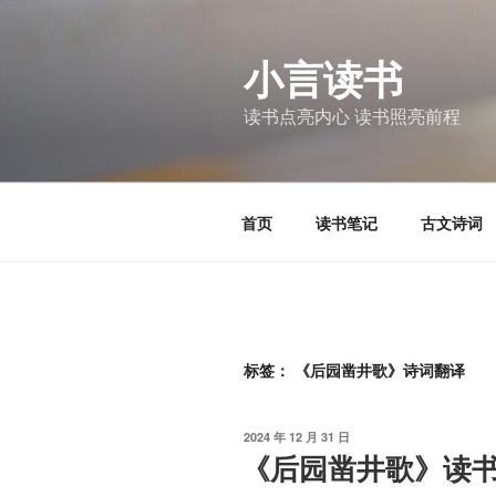
跳
至
小言读书
内
容
读书点亮内心 读书照亮前程
首页
读书笔记
古文诗词
标签：
《后园凿井歌》诗词翻译
发
2024 年 12 月 31 日
布
《后园凿井歌》读
于