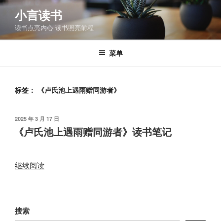
跳
小言读书
至
读书点亮内心 读书照亮前程
内
容
菜单
标签：
《卢氏池上遇雨赠同游者》
发
2025 年 3 月 17 日
布
《卢氏池上遇雨赠同游者》读书笔记
于
“《卢
继续阅读
氏
池
上
搜索
遇