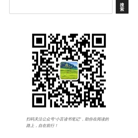
雨
搜
索
赠
同
游
者》
读
书
笔
记”
扫码关注公众号“小言读书笔记”，助你在阅读的
路上，自在前行
！